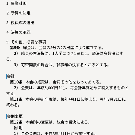
事業計画
予算の決定
役員館の選出
決算の承認
その他、必要な事項
第9条
総会は、会員の3分の2の出席により成立する。
2）
総会の票決権は、1大学につき1票とし、議決は多数決とす
る。
3）
可否同数の場合は、幹事館の決するところとする。
|
会計
第10条
本会の経費は、会費その他をもってあてる。
2）
会費は、年額5,000円とし、毎会計年度始めに納入するものと
する。
第11条
本会の会計年度は、毎年4月1日に始まり、翌年3月31日に
終わる。
|
会則変更
第12条
本会則の変更は、総会の議決による。
附 則
1）
この会則は、平成8年4月1日から施行する。