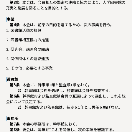
第3条
本会は、会員相互の緊密な連絡と協力により、大学図書館の
充実と発展を図ることを目的とする。
|
事業
第4条
本会は、前条の目的を達するため、次の事業を行う。
図書館活動の振興
図書館相互協力の推進
研究会、講習会の開講
関係団体との連絡連携
その他、必要とする事業
|
役員館
第5条
本会に、幹事館1館と監査館1館をおく。
2）
幹事館は会務を処理し、監査館は会計を監査する。
第6条
幹事館および監査館は会員の互選によって選出し、これを総
会において決定する。
2）
幹事館および監査館は、任期を1年とし再任を妨げない。
|
事務所
第7条
本会の事務所は、幹事館におく。
第8条
総会は、毎年1回これを開催し、次の事項を審議する。