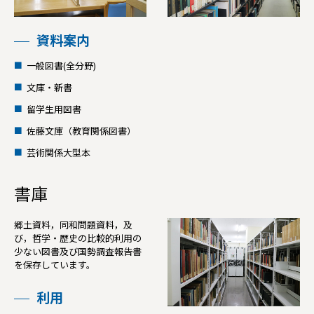
資料案内
一般図書(全分野)
文庫・新書
留学生用図書
佐藤文庫（教育関係図書）
芸術関係大型本
書庫
郷土資料，同和問題資料，及
び，哲学・歴史の比較的利用の
少ない図書及び国勢調査報告書
を保存しています。
利用