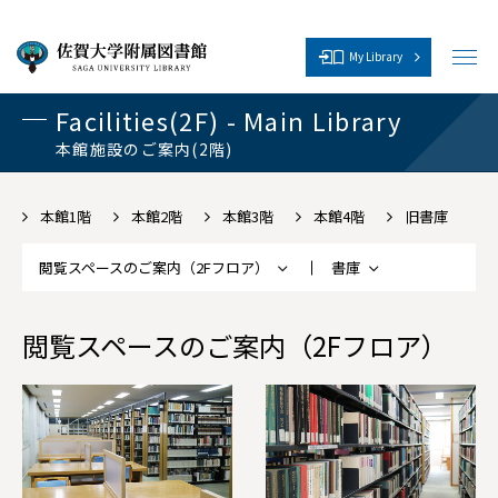
My Library
メ
ニ
ュ
Facilities(2F) - Main Library
ー
を
本館施設のご案内(2階)
開
く
本館1階
本館2階
本館3階
本館4階
旧書庫
閲覧スペースのご案内（2Fフロア）
書庫
閲覧スペースのご案内（2Fフロア）